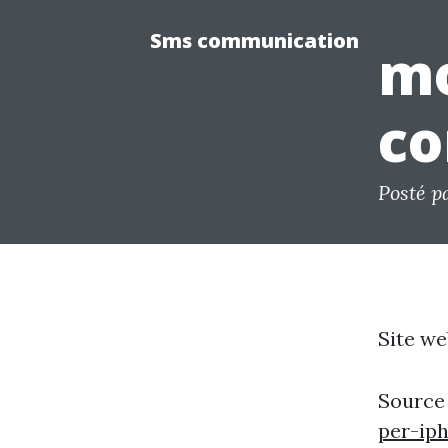
Sms communication
mo
co
Posté 
Site we
Source
per-ip