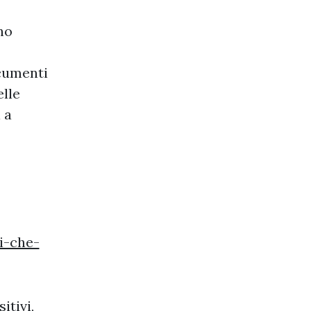
no
ocumenti
elle
 a
i-che-
itivi,