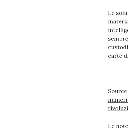
Le solu
materia
intelli
sempre 
custodi
carte d
Source
numeri
rivoluz
Le note