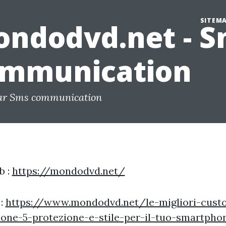
SITEM
ndodvd.net - S
mmunication
par Sms communication
b :
https://mondodvd.net/
 :
https://www.mondodvd.net/le-migliori-custo
hone-5-protezione-e-stile-per-il-tuo-smartpho