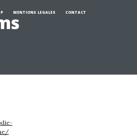
AP
MENTIONS LEGALES
CONTACT
ms
die-
ne/